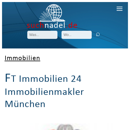
such
nadel
.de
Immobilien
F
T Immobilien 24
Immobilienmakler
München