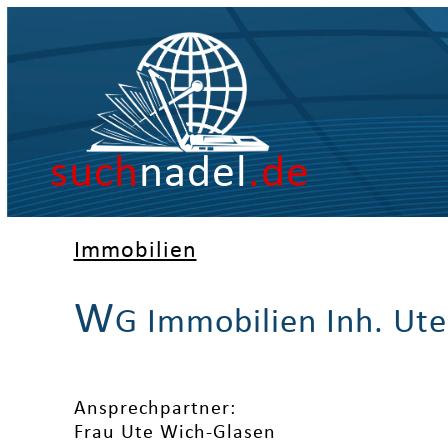
such
nadel
.de
Immobilien
W
G Immobilien Inh. Ut
Ansprechpartner:
Frau Ute Wich-Glasen