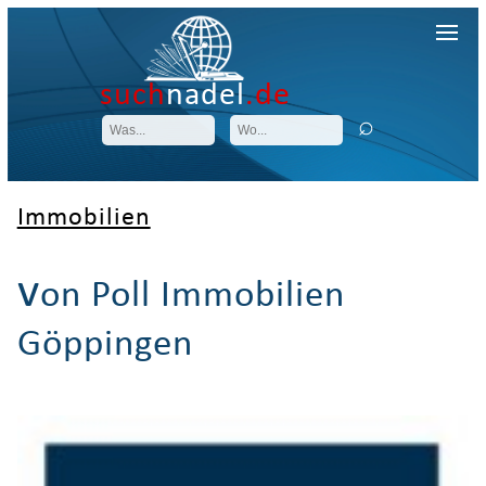
such
nadel
.de
Immobilien
v
on Poll Immobilien
Göppingen