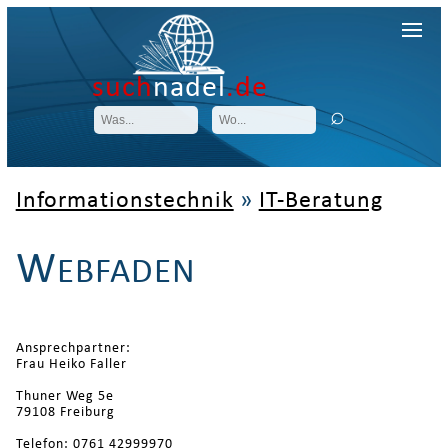
such
nadel
.de
Informationstechnik
»
IT-Beratung
W
EBFADEN
Ansprechpartner:
Frau Heiko Faller
Thuner Weg 5e
79108 Freiburg
Telefon: 0761 42999970