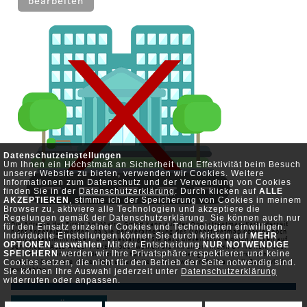
bearbeiten
Datenschutzeinstellungen
Um Ihnen ein Höchstmaß an Sicherheit und Effektivität beim Besuch
unserer Website zu bieten, verwenden wir Cookies. Weitere
Informationen zum Datenschutz und der Verwendung von Cookies
finden Sie in der
Datenschutzerklärung
. Durch klicken auf
ALLE
AKZEPTIEREN
, stimme ich der Speicherung von Cookies in meinem
Browser zu, aktiviere alle Technologien und akzeptiere die
Regelungen gemäß der Datenschutzerklärung. Sie können auch nur
Die Adresse der Firma AppMatrix GmbH kann auf der Openstreetmap-Karte derzeit
für den Einsatz einzelner Cookies und Technologien einwilligen.
nicht angezeigt werden, da Sie der Verarbeitung des Openstreetmap Cookies noch
Individuelle Einstellungen können Sie durch klicken auf
MEHR
nicht zugestimmt haben. Bitte bestätigen Sie dazu diesen Cookie durch klicken auf
OPTIONEN auswählen
. Mit der Entscheidung
NUR NOTWENDIGE
den Knopf "ALLE AKZEPTIEREN" oder wählen Sie ihn unter "MEHR OPTIONEN" aus.
SPEICHERN
werden wir Ihre Privatsphäre respektieren und keine
Falls Sie diesen bereits deaktiviert haben oder Cookies generell widersprochen
Cookies setzen, die nicht für den Betrieb der Seite notwendig sind.
haben, können Sie diesen
hier
unter "alle Cookies widerrufen" anschließend wieder
auswählen.
Sie können Ihre Auswahl jederzeit unter
Datenschutzerklärung
widerrufen oder anpassen.
ZURÜCK