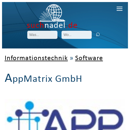
such
nadel
.de
Informationstechnik
»
Software
A
ppMatrix GmbH