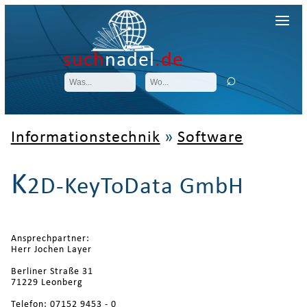
such
nadel
.de
Informationstechnik
»
Software
K
2D-KeyToData GmbH
Ansprechpartner:
Herr Jochen Layer
Berliner Straße 31
71229 Leonberg
Telefon: 07152 9453 - 0