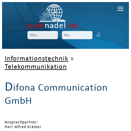
such
nadel
.de
Informationstechnik
»
Telekommunikation
D
ifona Communication
GmbH
Ansprechpartner:
Herr Alfred Krämer