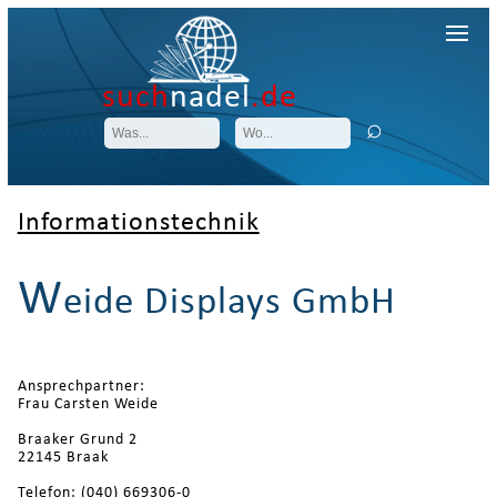
such
nadel
.de
Informationstechnik
W
eide Displays GmbH
Ansprechpartner:
Frau Carsten Weide
Braaker Grund 2
22145 Braak
Telefon: (040) 669306-0