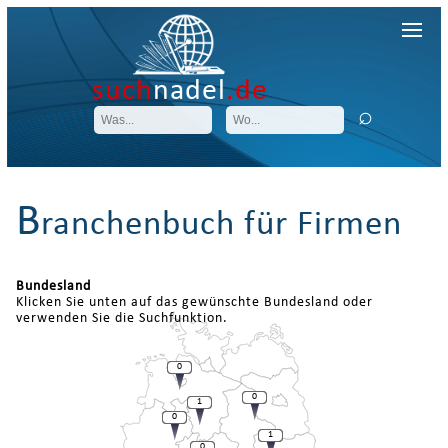
such
nadel
.de
B
ranchenbuch für Firmen
Bundesland
Klicken Sie unten auf das gewünschte Bundesland oder
verwenden Sie die Suchfunktion.
0
0
1
0
1
0