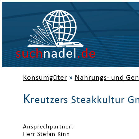
such
nadel
.de
Konsumgüter
»
Nahrungs- und Gen
K
reutzers Steakkultur 
Ansprechpartner:
Herr Stefan Kinn