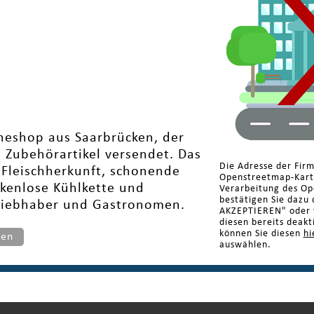
ineshop aus Saarbrücken, der
 Zubehörartikel versendet. Das
Die Adresse der Fir
 Fleischherkunft, schonende
Openstreetmap-Karte
ckenlose Kühlkette und
Verarbeitung des Op
bestätigen Sie dazu 
chliebhaber und Gastronomen.
AKZEPTIEREN" oder w
diesen bereits deakt
können Sie diesen
hi
ten
auswählen.