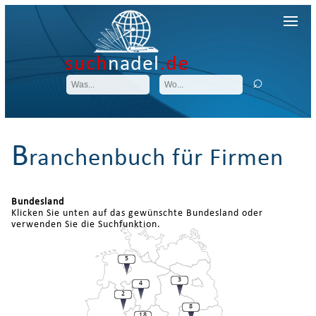
such
nadel
.de
B
ranchenbuch für Firmen
Bundesland
Klicken Sie unten auf das gewünschte Bundesland oder
verwenden Sie die Suchfunktion.
5
3
4
2
8
18