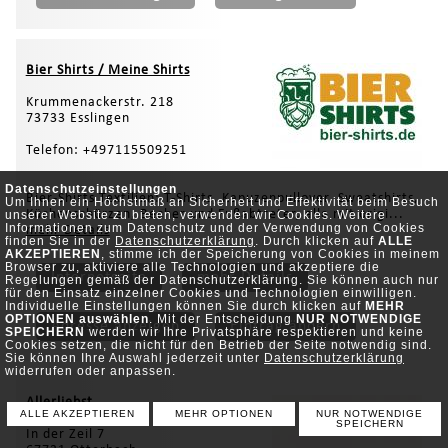
Bier Shirts / Meine Shirts
Krummenackerstr. 218
73733 Esslingen
Telefon: +497115509251
Datenschutzeinstellungen
Bier-Shirts Textilien: T-Shirts, Kapuzenpullover, Sweatshirts,
Um Ihnen ein Höchstmaß an Sicherheit und Effektivität beim Besuch
Küchenschürzen, Becher und Fußabtreter, alle mit origi...
unserer Website zu bieten, verwenden wir Cookies. Weitere
Informationen zum Datenschutz und der Verwendung von Cookies
mehr Details
finden Sie in der
Datenschutzerklärung
. Durch klicken auf
ALLE
AKZEPTIEREN
, stimme ich der Speicherung von Cookies in meinem
Browser zu, aktiviere alle Technologien und akzeptiere die
Internetseite
mehr Details
Regelungen gemäß der Datenschutzerklärung. Sie können auch nur
für den Einsatz einzelner Cookies und Technologien einwilligen.
Individuelle Einstellungen können Sie durch klicken auf
MEHR
OPTIONEN auswählen
. Mit der Entscheidung
NUR NOTWENDIGE
Adresse anzeigen
Eintrag ändern
SPEICHERN
werden wir Ihre Privatsphäre respektieren und keine
Cookies setzen, die nicht für den Betrieb der Seite notwendig sind.
Sie können Ihre Auswahl jederzeit unter
Datenschutzerklärung
widerrufen oder anpassen.
Allerliebst
ALLE AKZEPTIEREN
MEHR OPTIONEN
NUR NOTWENDIGE
SPEICHERN
In der Zeil 7