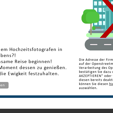
nem Hochzeitsfotografen in
ebens?!
Die Adresse der Fir
nsame Reise beginnen!
auf der Openstreetm
 Moment dessen zu genießen.
Verarbeitung des Op
bestätigen Sie dazu 
die Ewigkeit festzuhalten.
AKZEPTIEREN" oder w
diesen bereits deakt
können Sie diesen
hi
ten
auswählen.