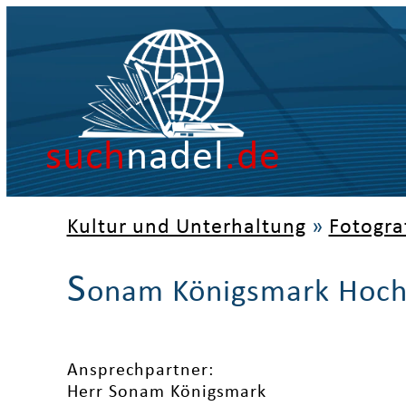
such
nadel
.de
Kultur und Unterhaltung
»
Fotogra
S
onam Königsmark Hoch
Ansprechpartner:
Herr Sonam Königsmark