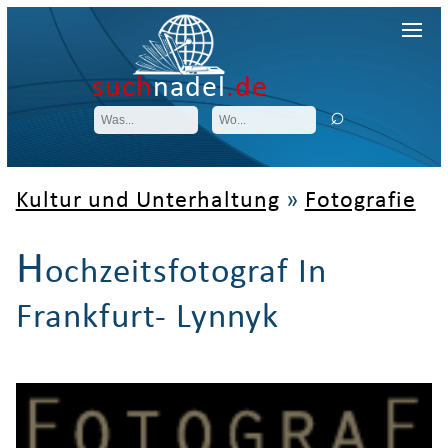
such
nadel
.de
Kultur und Unterhaltung
»
Fotografie
H
ochzeitsfotograf In
Frankfurt- Lynnyk