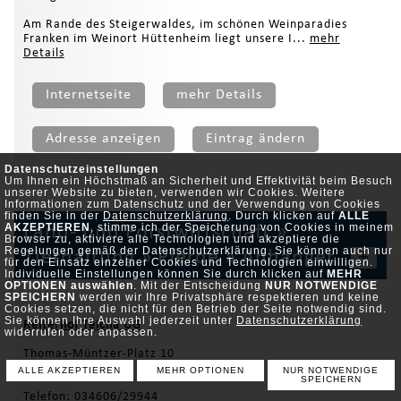
Am Rande des Steigerwaldes, im schönen Weinparadies
Franken im Weinort Hüttenheim liegt unsere I...
mehr
Details
Internetseite
mehr Details
Adresse anzeigen
Eintrag ändern
Datenschutzeinstellungen
Um Ihnen ein Höchstmaß an Sicherheit und Effektivität beim Besuch
unserer Website zu bieten, verwenden wir Cookies. Weitere
Informationen zum Datenschutz und der Verwendung von Cookies
finden Sie in der
Datenschutzerklärung
. Durch klicken auf
ALLE
AKZEPTIEREN
, stimme ich der Speicherung von Cookies in meinem
Land- und Forstwirtschaft
»
Browser zu, aktiviere alle Technologien und akzeptiere die
Regelungen gemäß der Datenschutzerklärung. Sie können auch nur
Tierhaltung
»
Pferde
»
Anhänger
+
für den Einsatz einzelner Cookies und Technologien einwilligen.
Individuelle Einstellungen können Sie durch klicken auf
MEHR
OPTIONEN auswählen
. Mit der Entscheidung
NUR NOTWENDIGE
SPEICHERN
werden wir Ihre Privatsphäre respektieren und keine
Cookies setzen, die nicht für den Betrieb der Seite notwendig sind.
Sie können Ihre Auswahl jederzeit unter
Datenschutzerklärung
Reiterhof Teicha UG
widerrufen oder anpassen.
Thomas-Müntzer-Platz 10
06193 Petersberg
ALLE AKZEPTIEREN
MEHR OPTIONEN
NUR NOTWENDIGE
SPEICHERN
Telefon: 034606/29944