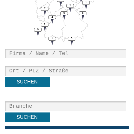
1
2
7
0
6
2
2
0
1
5