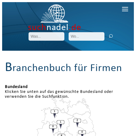
such
nadel
.de
B
ranchenbuch für Firmen
Bundesland
Klicken Sie unten auf das gewünschte Bundesland oder
verwenden Sie die Suchfunktion.
1
2
1
0
0
4