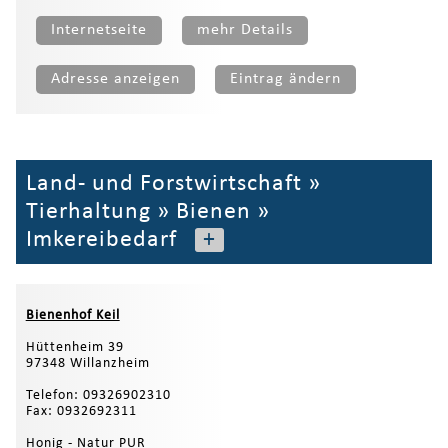
Internetseite
mehr Details
Adresse anzeigen
Eintrag ändern
Land- und Forstwirtschaft
»
Tierhaltung
»
Bienen
»
Imkereibedarf
+
Bienenhof Keil
Hüttenheim 39
97348 Willanzheim
Telefon: 09326902310
Fax: 0932692311
Honig - Natur PUR