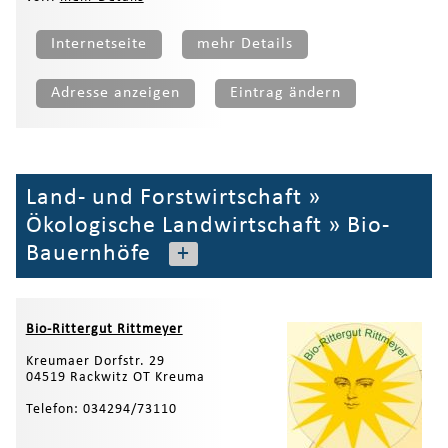
Internetseite
mehr Details
Adresse anzeigen
Eintrag ändern
Land- und Forstwirtschaft
»
Ökologische Landwirtschaft
»
Bio-
Bauernhöfe
+
Bio-Rittergut Rittmeyer
Kreumaer Dorfstr. 29
04519 Rackwitz OT Kreuma
Telefon: 034294/73110