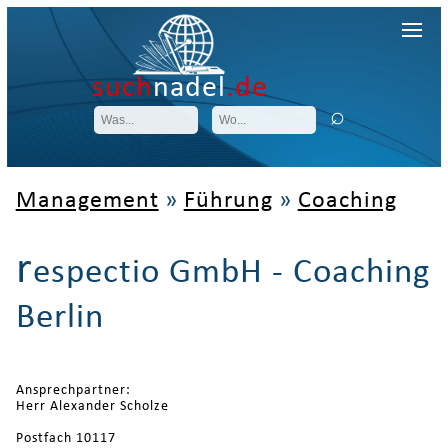
such
nadel
.de
Management
»
Führung
»
Coaching
r
espectio GmbH - Coaching
Berlin
Ansprechpartner:
Herr Alexander Scholze
Postfach 10117