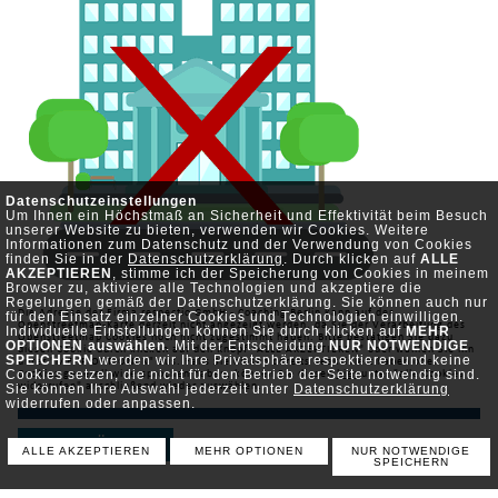
Datenschutzeinstellungen
Um Ihnen ein Höchstmaß an Sicherheit und Effektivität beim Besuch
unserer Website zu bieten, verwenden wir Cookies. Weitere
Informationen zum Datenschutz und der Verwendung von Cookies
finden Sie in der
Datenschutzerklärung
. Durch klicken auf
ALLE
AKZEPTIEREN
, stimme ich der Speicherung von Cookies in meinem
Browser zu, aktiviere alle Technologien und akzeptiere die
Regelungen gemäß der Datenschutzerklärung. Sie können auch nur
Die Adresse der Firma respectio GmbH - Coaching Berlin kann auf der
für den Einsatz einzelner Cookies und Technologien einwilligen.
Openstreetmap-Karte derzeit nicht angezeigt werden, da Sie der Verarbeitung des
Individuelle Einstellungen können Sie durch klicken auf
MEHR
Openstreetmap Cookies noch nicht zugestimmt haben. Bitte bestätigen Sie dazu
OPTIONEN auswählen
. Mit der Entscheidung
NUR NOTWENDIGE
diesen Cookie durch klicken auf den Knopf "ALLE AKZEPTIEREN" oder wählen Sie ihn
SPEICHERN
werden wir Ihre Privatsphäre respektieren und keine
unter "MEHR OPTIONEN" aus. Falls Sie diesen bereits deaktiviert haben oder
Cookies setzen, die nicht für den Betrieb der Seite notwendig sind.
Cookies generell widersprochen haben, können Sie diesen
hier
unter "alle Cookies
Sie können Ihre Auswahl jederzeit unter
widerrufen" anschließend wieder auswählen.
Datenschutzerklärung
widerrufen oder anpassen.
ZURÜCK
ALLE AKZEPTIEREN
MEHR OPTIONEN
NUR NOTWENDIGE
SPEICHERN