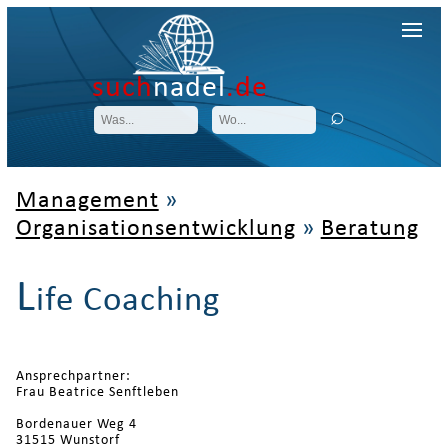
such
nadel
.de
Management
»
Organisationsentwicklung
»
Beratung
L
ife Coaching
Ansprechpartner:
Frau Beatrice Senftleben
Bordenauer Weg 4
31515 Wunstorf