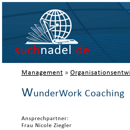
such
nadel
.de
Management
»
Organisationsentw
W
underWork Coaching
Ansprechpartner:
Frau Nicole Ziegler