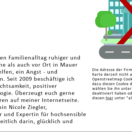
den Familienalltag ruhiger und
ne als auch vor Ort in Mauer
Die Adresse der Fir
lfen, ein Angst - und
Karte derzeit nicht 
. Seit 2009 beschäftige ich
Openstreetmap Cooki
dazu diesen Cookie 
Achtsamkeit, positiver
wählen Sie ihn unte
logie. Überzeugt euch gerne
deaktiviert haben o
diesen
hier
unter "al
en auf meiner Internetseite.
in Nicole Ziegler,
er und Expertin für hochsensible
eitlich darin, glücklich und