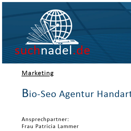
such
nadel
.de
Marketing
B
io-Seo Agentur Handar
Ansprechpartner:
Frau Patricia Lammer