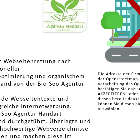
t Webseitenrettung nach
oneller
Die Adresse der Fir
optimierung und organischem
der Openstreetmap-K
Hand von der Bio-Seo Agentur
Verarbeitung des Op
bestätigen Sie dazu 
AKZEPTIEREN" oder w
ende Webseitentexte und
diesen bereits deakt
können Sie diesen
hi
lgreiche Internetwerbung.
auswählen.
o-Seo Agentur Handart
nd durchgeführt. Überlegte und
 hochwertige Webverzeichnisse
ten und machen diese im