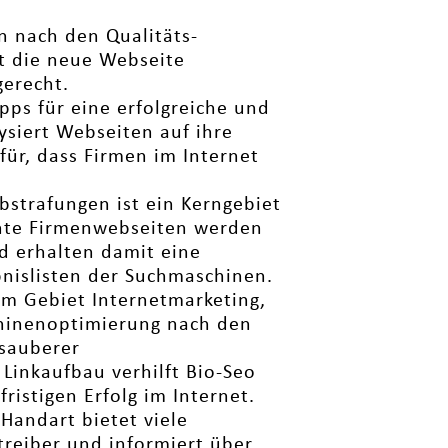
n nach den Qualitäts-
t die neue Webseite
erecht.
pps für eine erfolgreiche und
siert Webseiten auf ihre
ür, dass Firmen im Internet
strafungen ist ein Kerngebiet
nte Firmenwebseiten werden
d erhalten damit eine
bnislisten der Suchmaschinen.
em Gebiet Internetmarketing,
chinenoptimierung nach den
 sauberer
inkaufbau verhilft Bio-Seo
istigen Erfolg im Internet.
Handart bietet viele
treiber und informiert über