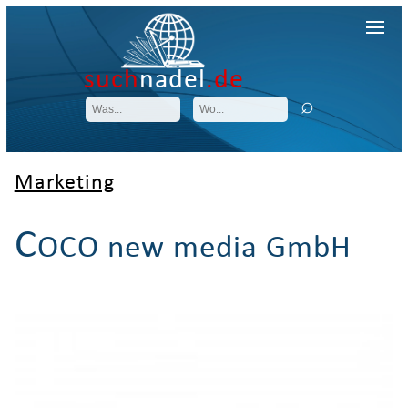
such
nadel
.de
Marketing
C
OCO new media GmbH