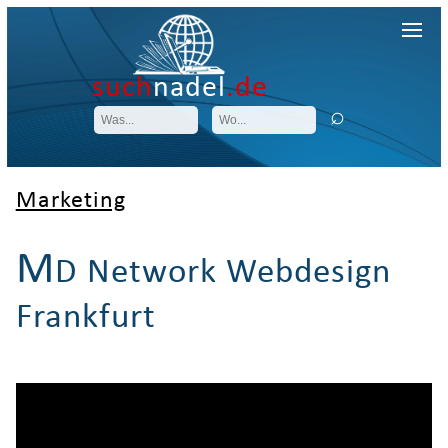
such
nadel
.de
Marketing
M
D Network Webdesign
Frankfurt