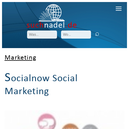
such
nadel
.de
Marketing
S
ocialnow Social
Marketing