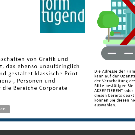
enschaften von Grafik und
t, das ebenso unaufdringlich
Die Adresse der Fi
nd gestaltet klassische Print-
kann auf der Openst
mens-, Personen und
der Verarbeitung de
Bitte bestätigen Sie
r die Bereiche Corporate
AKZEPTIEREN" oder w
diesen bereits deakt
können Sie diesen
hi
auswählen.
ten