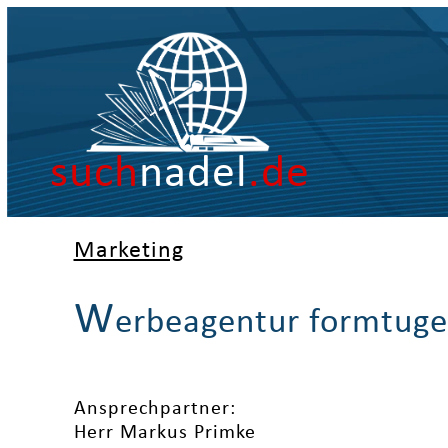
such
nadel
.de
Marketing
W
erbeagentur formtuge
Ansprechpartner:
Herr Markus Primke