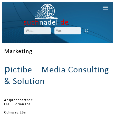
such
nadel
.de
Marketing
p
ictibe – Media Consulting
& Solution
Ansprechpartner:
Frau Florian Ibe
Odinweg 29a