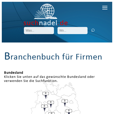
such
nadel
.de
B
ranchenbuch für Firmen
Bundesland
Klicken Sie unten auf das gewünschte Bundesland oder
verwenden Sie die Suchfunktion.
0
0
0
0
0
0