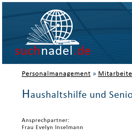
such
nadel
.de
Personalmanagement
»
Mitarbeit
H
aushaltshilfe und Seni
Ansprechpartner:
Frau Evelyn Inselmann