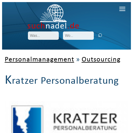
such
nadel
.de
Personalmanagement
»
Outsourcing
K
ratzer Personalberatung