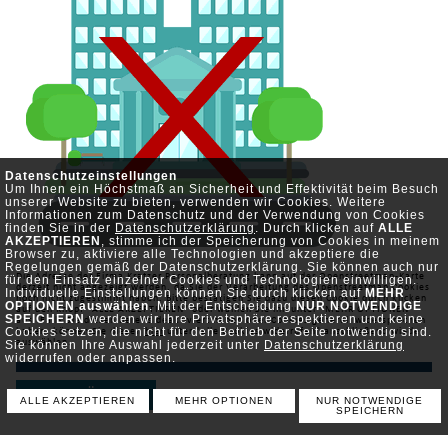
Datenschutzeinstellungen
Um Ihnen ein Höchstmaß an Sicherheit und Effektivität beim Besuch
unserer Website zu bieten, verwenden wir Cookies. Weitere
Informationen zum Datenschutz und der Verwendung von Cookies
finden Sie in der
Datenschutzerklärung
. Durch klicken auf
ALLE
AKZEPTIEREN
, stimme ich der Speicherung von Cookies in meinem
Browser zu, aktiviere alle Technologien und akzeptiere die
Regelungen gemäß der Datenschutzerklärung. Sie können auch nur
Die Adresse der Firma Kratzer Personalberatung kann auf der Openstreetmap-Karte
für den Einsatz einzelner Cookies und Technologien einwilligen.
derzeit nicht angezeigt werden, da Sie der Verarbeitung des Openstreetmap Cookies
Individuelle Einstellungen können Sie durch klicken auf
MEHR
noch nicht zugestimmt haben. Bitte bestätigen Sie dazu diesen Cookie durch klicken
OPTIONEN auswählen
. Mit der Entscheidung
NUR NOTWENDIGE
auf den Knopf "ALLE AKZEPTIEREN" oder wählen Sie ihn unter "MEHR OPTIONEN"
SPEICHERN
werden wir Ihre Privatsphäre respektieren und keine
aus. Falls Sie diesen bereits deaktiviert haben oder Cookies generell widersprochen
Cookies setzen, die nicht für den Betrieb der Seite notwendig sind.
haben, können Sie diesen
hier
unter "alle Cookies widerrufen" anschließend wieder
Sie können Ihre Auswahl jederzeit unter
Datenschutzerklärung
auswählen.
widerrufen oder anpassen.
ZURÜCK
ALLE AKZEPTIEREN
MEHR OPTIONEN
NUR NOTWENDIGE
SPEICHERN