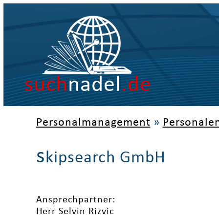
such
nadel
.de
Personalmanagement
»
Personale
s
kipsearch GmbH
Ansprechpartner:
Herr Selvin Rizvic