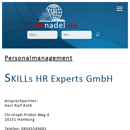
such
nadel
.de
Personalmanagement
S
KILLs HR Experts GmbH
Ansprechpartner:
Herr Ralf Roth
Christoph-Probst-Weg 4
20251 Hamburg
Telefon: 08943549681