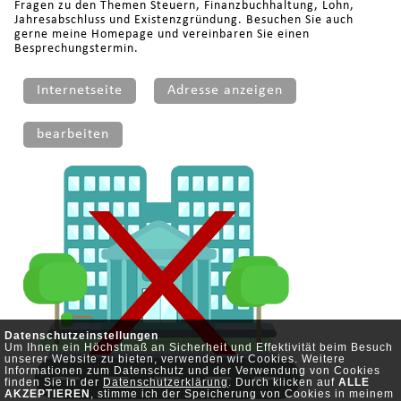
Fragen zu den Themen Steuern, Finanzbuchhaltung, Lohn,
Jahresabschluss und Existenzgründung. Besuchen Sie auch
gerne meine Homepage und vereinbaren Sie einen
Besprechungstermin.
Internetseite
Adresse anzeigen
bearbeiten
Datenschutzeinstellungen
Um Ihnen ein Höchstmaß an Sicherheit und Effektivität beim Besuch
unserer Website zu bieten, verwenden wir Cookies. Weitere
Informationen zum Datenschutz und der Verwendung von Cookies
finden Sie in der
Datenschutzerklärung
. Durch klicken auf
ALLE
AKZEPTIEREN
, stimme ich der Speicherung von Cookies in meinem