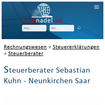
such
nadel
.de
Rechnungswesen
»
Steuererklärungen
»
Steuerberater
S
teuerberater Sebastian
Kuhn - Neunkirchen Saar