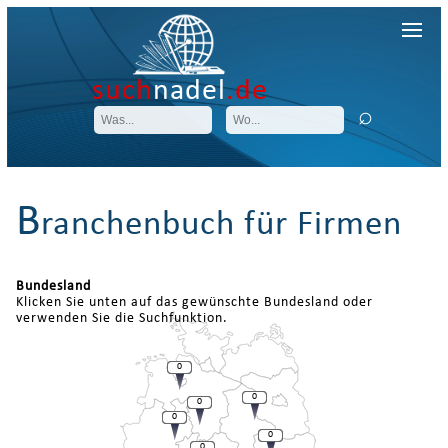
such
nadel
.de
B
ranchenbuch für Firmen
Bundesland
Klicken Sie unten auf das gewünschte Bundesland oder
verwenden Sie die Suchfunktion.
0
0
0
0
0
0