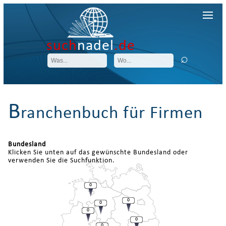
such
nadel
.de
B
ranchenbuch für Firmen
Bundesland
Klicken Sie unten auf das gewünschte Bundesland oder
verwenden Sie die Suchfunktion.
0
0
0
0
0
0