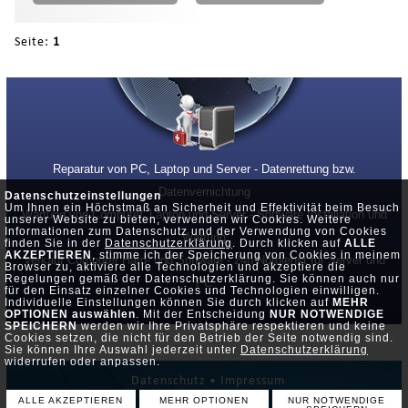
Seite:
1
Reparatur von PC, Laptop und Server - Datenrettung bzw.
Datenvernichtung
Datenschutzeinstellungen
Um Ihnen ein Höchstmaß an Sicherheit und Effektivität beim Besuch
Wartung von Computer, Laptop und Server - Software Installation und
unserer Website zu bieten, verwenden wir Cookies. Weitere
Informationen zum Datenschutz und der Verwendung von Cookies
Wartung
finden Sie in der
Datenschutzerklärung
. Durch klicken auf
ALLE
AKZEPTIEREN
, stimme ich der Speicherung von Cookies in meinem
Verkauf Computer Hard- und Software - 24h Notdienst für Server und
Browser zu, aktiviere alle Technologien und akzeptiere die
Regelungen gemäß der Datenschutzerklärung. Sie können auch nur
PC
für den Einsatz einzelner Cookies und Technologien einwilligen.
Individuelle Einstellungen können Sie durch klicken auf
MEHR
OPTIONEN auswählen
. Mit der Entscheidung
NUR NOTWENDIGE
SPEICHERN
werden wir Ihre Privatsphäre respektieren und keine
Cookies setzen, die nicht für den Betrieb der Seite notwendig sind.
Sie können Ihre Auswahl jederzeit unter
Datenschutzerklärung
widerrufen oder anpassen.
Datenschutz •
Impressum
ALLE AKZEPTIEREN
MEHR OPTIONEN
NUR NOTWENDIGE