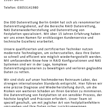
13187 Berlin
Telefon: 03053141980
Die 030 Datenrettung Berlin GmbH hat sich als renommierter
Datenrettungsdienst, auf die Bereiche RAID Datenrettung,
NAS Datenwiederherstellung und Datenrettung von
Festplatten spezialisiert. Mit über 15 Jahren Erfahrung haben
wir uns einen Namen für erstklassigen Kundenservice und
technische Exzellenz erarbeitet.
Unsere qualifizierten und zertifizierten Techniker nutzen
modernste Technologien, um sicherzustellen, dass Ihre Daten
so schnell und effizient wie möglich wiederhergestellt werden.
Mit umfassendem Know-how in RAID Konfigurationen und NAS
Systemen sind wir in der Lage, komplexe
Datenrettungsszenarien zu bewältigen und verloren geglaubte
Daten zu retten.
Wir sind stolz auf unser hochmodernes Reinraum-Labor, das
strengen internationalen Standards entspricht. Hier führen wir
eine präzise Diagnose und Wiederherstellung durch, um die
Risiken von weiteren Schäden an Ihren Geräten zu minimieren.
Die Datenrettung von Festplatten ist ein sensibler Prozess, der
höchste Sorgfalt und Präzision erfordert. Unser Team ist
speziell geschult, um mit jeglicher Art von Festplattenfehlern
umzugehen und Ihre Daten sicher zurückzugewinnen.