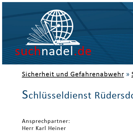
such
nadel
.de
Sicherheit und Gefahrenabwehr
»
S
chlüsseldienst Rüdersd
Ansprechpartner:
Herr Karl Heiner