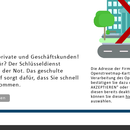
 private und Geschäftskunden!
ür? Der Schlüsseldienst
Die Adresse der Firm
n der Not. Das geschulte
Openstreetmap-Karte
sorgt dafür, dass Sie schnell
Verarbeitung des Op
bestätigen Sie dazu 
 kommen.
AKZEPTIEREN" oder w
diesen bereits deakt
können Sie diesen
hi
ten
auswählen.