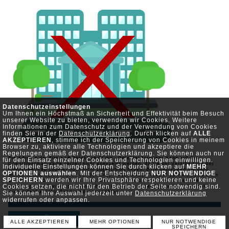
Datenschutzeinstellungen
Um Ihnen ein Höchstmaß an Sicherheit und Effektivität beim Besuch
unserer Website zu bieten, verwenden wir Cookies. Weitere
Informationen zum Datenschutz und der Verwendung von Cookies
finden Sie in der
Datenschutzerklärung
. Durch klicken auf
ALLE
AKZEPTIEREN
, stimme ich der Speicherung von Cookies in meinem
Browser zu, aktiviere alle Technologien und akzeptiere die
Regelungen gemäß der Datenschutzerklärung. Sie können auch nur
Die Adresse der Firma LB Detektive GmbH - Detektei Esslingen kann auf der
für den Einsatz einzelner Cookies und Technologien einwilligen.
Openstreetmap-Karte derzeit nicht angezeigt werden, da Sie der Verarbeitung des
Individuelle Einstellungen können Sie durch klicken auf
MEHR
Openstreetmap Cookies noch nicht zugestimmt haben. Bitte bestätigen Sie dazu
OPTIONEN auswählen
. Mit der Entscheidung
NUR NOTWENDIGE
diesen Cookie durch klicken auf den Knopf "ALLE AKZEPTIEREN" oder wählen Sie ihn
SPEICHERN
werden wir Ihre Privatsphäre respektieren und keine
unter "MEHR OPTIONEN" aus. Falls Sie diesen bereits deaktiviert haben oder
Cookies setzen, die nicht für den Betrieb der Seite notwendig sind.
Cookies generell widersprochen haben, können Sie diesen
hier
unter "alle Cookies
Sie können Ihre Auswahl jederzeit unter
widerrufen" anschließend wieder auswählen.
Datenschutzerklärung
widerrufen oder anpassen.
ZURÜCK
ALLE AKZEPTIEREN
MEHR OPTIONEN
NUR NOTWENDIGE
SPEICHERN