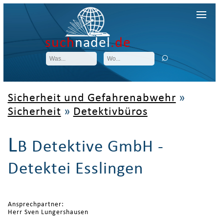
such
nadel
.de
Sicherheit und Gefahrenabwehr
»
Sicherheit
»
Detektivbüros
L
B Detektive GmbH -
Detektei Esslingen
Ansprechpartner:
Herr Sven Lungershausen