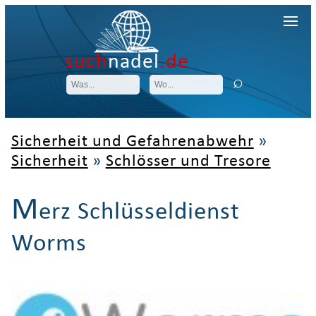
such
nadel
.de
Sicherheit und Gefahrenabwehr
»
Sicherheit
»
Schlösser und Tresore
M
erz Schlüsseldienst
Worms