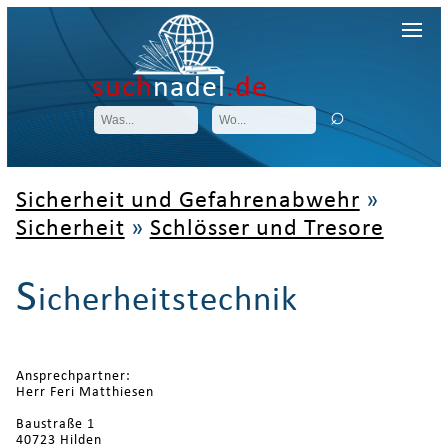
such
nadel
.de
Sicherheit und Gefahrenabwehr
»
Sicherheit
»
Schlösser und Tresore
S
icherheitstechnik
Ansprechpartner:
Herr Feri Matthiesen
Baustraße 1
40723 Hilden