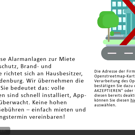
ose Alarmanlagen zur Miete
schutz, Brand- und
Die Adresse der Fir
richtet sich an Hausbesitzer,
Openstreetmap-Karte
andenburg. Wir übernehmen die
Verarbeitung des Op
bestätigen Sie dazu 
Sie bedeutet das: volle
AKZEPTIEREN" oder w
 sind schnell installiert, App-
diesen bereits deakt
können Sie diesen
hi
überwacht. Keine hohen
auswählen.
Gebühren – einfach mieten und
ungstermin vereinbaren!
ten