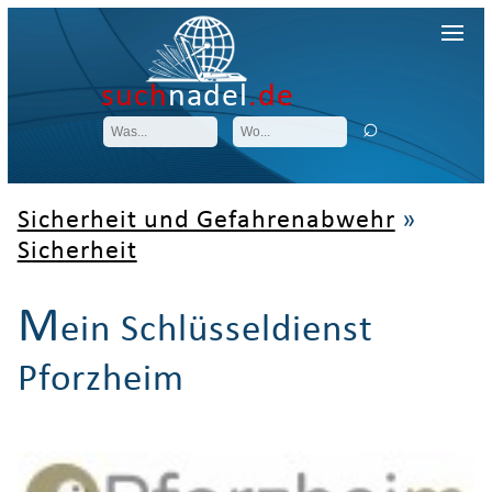
such
nadel
.de
Sicherheit und Gefahrenabwehr
»
Sicherheit
M
ein Schlüsseldienst
Pforzheim