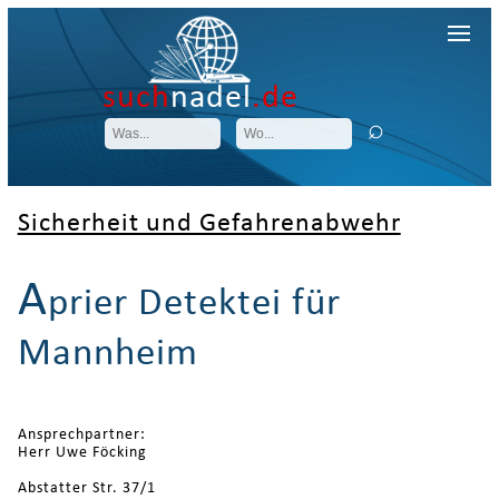
such
nadel
.de
Sicherheit und Gefahrenabwehr
A
prier Detektei für
Mannheim
Ansprechpartner:
Herr Uwe Föcking
Abstatter Str. 37/1