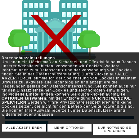
Datenschutzeinstellungen
Um Ihnen ein Höchstmaß an Sicherheit und Effektivität beim Besuch
unserer Website zu bieten, verwenden wir Cookies. Weitere
Informationen zum Datenschutz und der Verwendung von Cookies
finden Sie in der
Datenschutzerklärung
. Durch klicken auf
ALLE
AKZEPTIEREN
, stimme ich der Speicherung von Cookies in meinem
Browser zu, aktiviere alle Technologien und akzeptiere die
Regelungen gemäß der Datenschutzerklärung. Sie können auch nur
Die Adresse der Firma O-Call Callcenter GmbH - Geschäftsführer: M. Wossalla kann
für den Einsatz einzelner Cookies und Technologien einwilligen.
auf der Openstreetmap-Karte derzeit nicht angezeigt werden, da Sie der
Individuelle Einstellungen können Sie durch klicken auf
MEHR
Verarbeitung des Openstreetmap Cookies noch nicht zugestimmt haben. Bitte
OPTIONEN auswählen
. Mit der Entscheidung
NUR NOTWENDIGE
bestätigen Sie dazu diesen Cookie durch klicken auf den Knopf "ALLE AKZEPTIEREN"
SPEICHERN
werden wir Ihre Privatsphäre respektieren und keine
oder wählen Sie ihn unter "MEHR OPTIONEN" aus. Falls Sie diesen bereits
Cookies setzen, die nicht für den Betrieb der Seite notwendig sind.
deaktiviert haben oder Cookies generell widersprochen haben, können Sie diesen
Sie können Ihre Auswahl jederzeit unter
hier
unter "alle Cookies widerrufen" anschließend wieder auswählen.
Datenschutzerklärung
widerrufen oder anpassen.
ZURÜCK
ALLE AKZEPTIEREN
MEHR OPTIONEN
NUR NOTWENDIGE
SPEICHERN