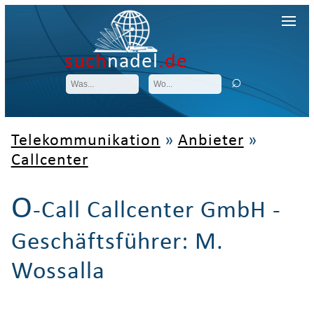
such
nadel
.de
Telekommunikation
»
Anbieter
»
Callcenter
O
-Call Callcenter GmbH -
Geschäftsführer: M.
Wossalla