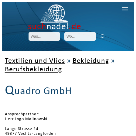
such
nadel
.de
Textilien und Vlies
»
Bekleidung
»
Berufsbekleidung
Q
uadro GmbH
Ansprechpartner:
Herr Ingo Malinowski
Lange Strasse 2d
49377 Vechta-Langförden