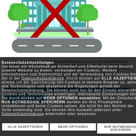
Datenschutzeinstellungen
Die Adresse der Firma www.bestatterbekleidung24.d kann auf der Openstreetmap-
Karte derzeit nicht angezeigt werden, da Sie der Verarbeitung des Openstreetmap
Um Ihnen ein Höchstmaß an Sicherheit und Effektivität beim Besuch
Cookies noch nicht zugestimmt haben. Bitte bestätigen Sie dazu diesen Cookie durch
unserer Website zu bieten, verwenden wir Cookies. Weitere
klicken auf den Knopf "ALLE AKZEPTIEREN" oder wählen Sie ihn unter "MEHR
Informationen zum Datenschutz und der Verwendung von Cookies fi
OPTIONEN" aus. Falls Sie diesen bereits deaktiviert haben oder Cookies generell
Sie in der
Datenschutzerklärung
. Durch klicken auf
ALLE AKZEPTIE
widersprochen haben, können Sie diesen
hier
unter "alle Cookies widerrufen"
stimme ich der Speicherung von Cookies in meinem Browser zu, aktiv
anschließend wieder auswählen.
alle Technologien und akzeptiere die Regelungen gemäß der
Datenschutzerklärung. Sie können auch nur für den Einsatz einzelne
Cookies und Technologien einwilligen. Individuelle Einstellungen k
ZURÜCK
Sie durch klicken auf
MEHR OPTIONEN auswählen
. Mit der Entschei
NUR NOTWENDIGE SPEICHERN
werden wir Ihre Privatsphäre
respektieren und keine Cookies setzen, die nicht für den Betrieb der
Seite notwendig sind. Sie können Ihre Auswahl jederzeit unter
Datenschutzerklärung
widerrufen oder anpassen.
ALLE AKZEPTIEREN
MEHR OPTIONEN
NUR NOTWENDIG
SPEICHERN