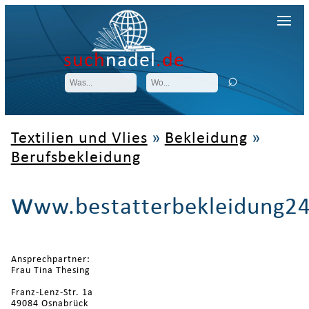
such
nadel
.de
Textilien und Vlies
»
Bekleidung
»
Berufsbekleidung
w
ww.bestatterbekleidung24
Ansprechpartner:
Frau Tina Thesing
Franz-Lenz-Str. 1a
49084 Osnabrück