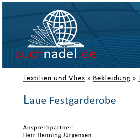
such
nadel
.de
Textilien und Vlies
»
Bekleidung
»
L
aue Festgarderobe
Ansprechpartner:
Herr Henning Jürgensen