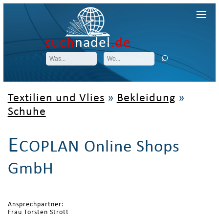
such
nadel
.de
Textilien und Vlies
»
Bekleidung
»
Schuhe
E
COPLAN Online Shops
GmbH
Ansprechpartner:
Frau Torsten Strott