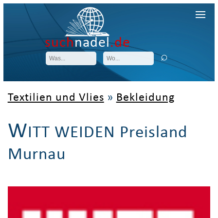
such
nadel
.de
Textilien und Vlies
»
Bekleidung
W
ITT WEIDEN Preisland
Murnau