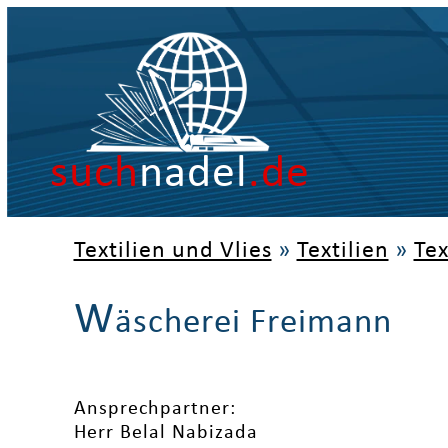
such
nadel
.de
Textilien und Vlies
»
Textilien
»
Tex
W
äscherei Freimann
Ansprechpartner:
Herr Belal Nabizada