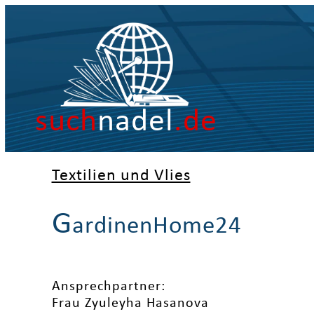
such
nadel
.de
Textilien und Vlies
G
ardinenHome24
Ansprechpartner:
Frau Zyuleyha Hasanova