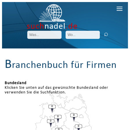
such
nadel
.de
B
ranchenbuch für Firmen
Bundesland
Klicken Sie unten auf das gewünschte Bundesland oder
verwenden Sie die Suchfunktion.
0
0
0
0
0
0