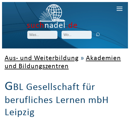
such
nadel
.de
Aus- und Weiterbildung
»
Akademien
und Bildungszentren
G
BL Gesellschaft für
berufliches Lernen mbH
Leipzig