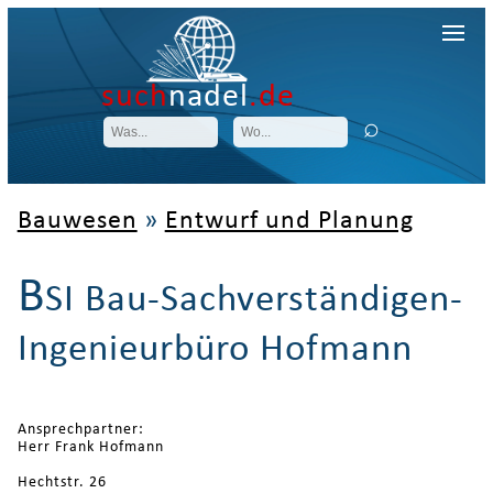
such
nadel
.de
Bauwesen
»
Entwurf und Planung
B
SI Bau-Sachverständigen-
Ingenieurbüro Hofmann
Ansprechpartner:
Herr Frank Hofmann
Hechtstr. 26